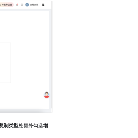
复制类型
处额外勾选
增