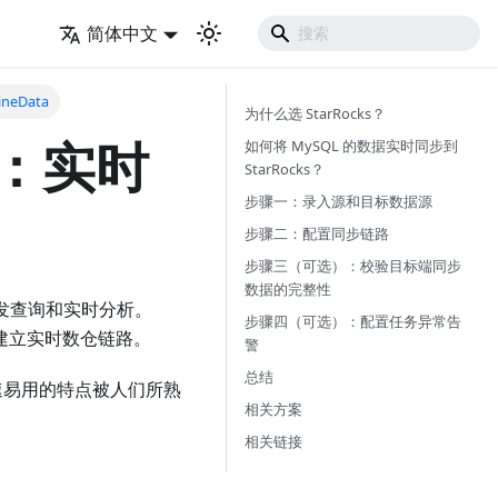
简体中文
neData
为什么选 StarRocks？
ks：实时
如何将 MySQL 的数据实时同步到
StarRocks？
步骤一：录入源和目标数据源
步骤二：配置同步链路
步骤三（可选）：校验目标端同步
数据的完整性
高并发查询和实时分析。
步骤四（可选）：配置任务异常告
队快速建立实时数仓链路。
警
总结
以极速易用的特点被人们所熟
相关方案
。
相关链接