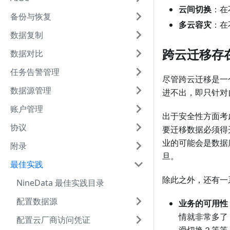
云间切换
：在
备份与恢复
多云容灾
：在
数据复制
跨云迁移存
数据对比
任务告警管理
尽管跨云迁移是一
数据源管理
进不出，即只针对
账户管理
出于安全性方面考
协议
要迁移数据必须得
业的可能会是数据
附录
旦。
最佳实践
除此之外，还有一
NineData 最佳实践目录
配置数据源
业务的可用性
情就非常多了
配置云厂商访问凭证