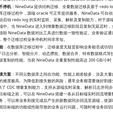
不停机
：NineData 提供结构迁移、全量数据迁移及基于 redo l
迁移过程中，源端 oracle 可正常提供服务。NineData 可
启动 redo log 的实时监听、采集、解析及复制能力，对于
端中。当 NineData 进入到增量数据迁移阶段且复制无延迟时
借助 NineData 数据对比工具进行数据一致性验证。业务验证
，整个迁移过程业务停机时间非常短。
能
：在数据库迁移过程中，迁移速度无疑是影响业务能否成功切
ta 基于日志分析、智能分片、动态攒批、数据合并、特有数据格式
复制的性能。当前 NineData 全量复制性能高达 200 GB/
滚方案
：不同云数据库之间在功能、性能上相差较多，涉及大量
的难度极高。为降低割接失败的风险，通常业务都需要做好割接
a 提供了 CDC 增量复制能力，支持从源端实时采集、解析日志并
目标端之前，可以在 NineData 搭建一条从目标端实时回流增
务，可以将业务割接完成后产生的新数据同步回流至源端，使源
因目标端的功能或性能导致的业务运行问题，可随时将业务回切