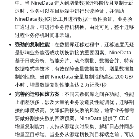
中。当 NineData 进入到增量数据迁移阶段且复制无延
迟时，业务可以在目标端中进行只读验证，并借助
NineData 数据对比工具进行数据一致性验证。业务验
证通过后，可进行业务停机切换。由此可见，整个迁移
过程业务停机时间非常短。
强劲的复制性能
：在数据库迁移过程中，迁移速度无疑
是影响业务能否成功切换割接的重要因素。NineData
基于日志分析、智能分片、动态攒批、数据合并、特有
数据格式等技术，有效保障全量数据复制、增量数据复
制的性能。当前 NineData 全量复制性能高达 200 GB/
小时，增量数据复制性能高达 2 万记录/秒。
完善的迁移回滚方案
：不同云数据库之间在功能、性能
上相差较多，涉及大量的业务改造及性能调优，迁移割
接的难度极高。为降低割接失败的风险，通常业务都需
要做好割接失败的回滚预案。NineData 提供了 CDC
增量复制能力，支持从源端实时采集、解析日志并同步
增量至目标端。当业务从源端切换到目标端之前，可以