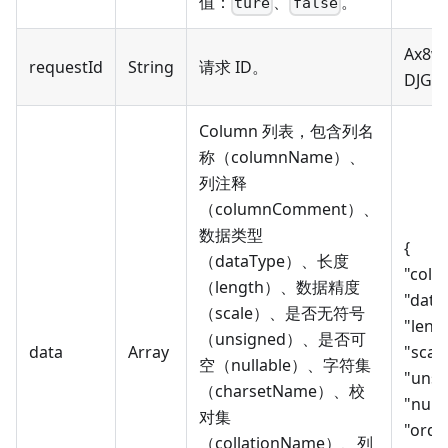
值：
、
。
ture
false
Ax8w
requestId
String
请求 ID。
DJGG
Column 列表，包含列名
称（columnName）、
列注释
（columnComment）、
数据类型
{
（dataType）、长度
"colu
（length）、数据精度
"dataT
（scale）、是否无符号
"lengt
（unsigned）、是否可
data
Array
"scale
空（nullable）、字符集
"unsi
（charsetName）、校
"nulla
对集
"ordin
（collationName）、列