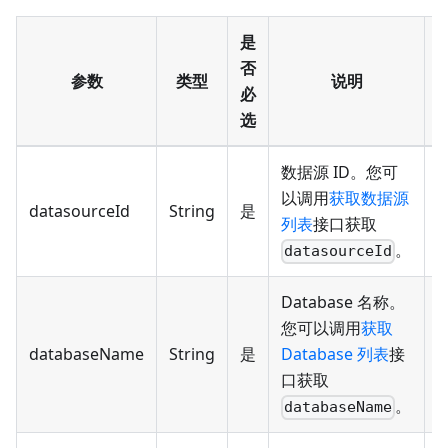
是
否
参数
类型
说明
必
选
数据源 ID。您可
以调用
获取数据源
datasourceId
String
是
d
列表
接口获取
。
datasourceId
Database 名称。
您可以调用
获取
databaseName
String
是
Database 列表
接
9
口获取
。
databaseName