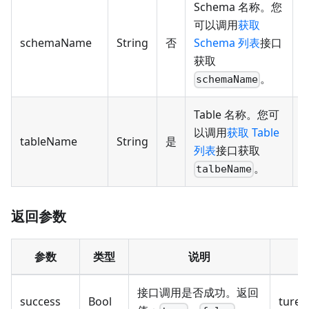
Schema 名称。您
可以调用
获取
schemaName
String
否
Schema 列表
接口
p
获取
。
schemaName
Table 名称。您可
以调用
获取 Table
tableName
String
是
p
列表
接口获取
。
talbeName
返回参数
参数
类型
说明
接口调用是否成功。返回
success
Bool
ture