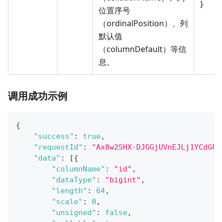
}
位置序号
（ordinalPosition）、列
默认值
（columnDefault）等信
息。
调用成功示例
{
"success"
:
true
,
"requestId"
:
"Ax8w2SHX-DJGGjUVnEJLj1YCdGFq
"data"
:
[
{
"columnName"
:
"id"
,
"dataType"
:
"bigint"
,
"length"
:
64
,
"scale"
:
0
,
"unsigned"
:
false
,