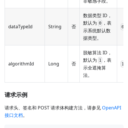
非敏感字段。
数据类型 ID，
默认为
，表
0
dataTypeId
String
否
0
示系统默认数
据类型。
脱敏算法 ID，
默认为
，表
1
algorithmId
Long
否
1
示全遮掩算
法。
请求示例
请求头、签名和 POST 请求体构建方法，请参见
OpenAPI
接口文档
。