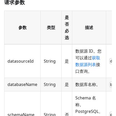
请求参数
是
否
参数
类型
描述
必
选
数据源 ID。您
可以通过
获取
datasourceId
String
是
ds
数据源列表
接
口查询。
databaseName
String
是
数据库名称。
ba
Schema 名
称。
PostgreSQL、
schemaName
String
否
pu