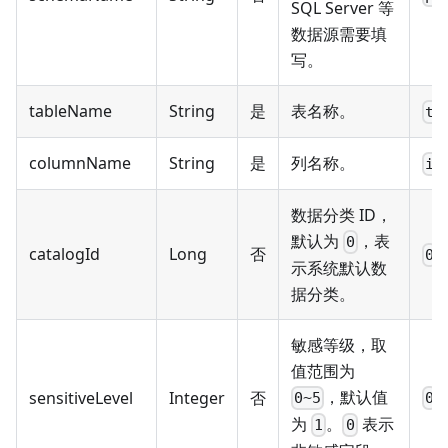
SQL Server 等
数据源需要填
写。
tableName
String
是
表名称。
te
columnName
String
是
列名称。
id
数据分类 ID，
默认为
，表
0
catalogId
Long
否
0
示系统默认数
据分类。
敏感等级，取
值范围为
，默认值
sensitiveLevel
Integer
否
0~5
0
为
。
表示
1
0