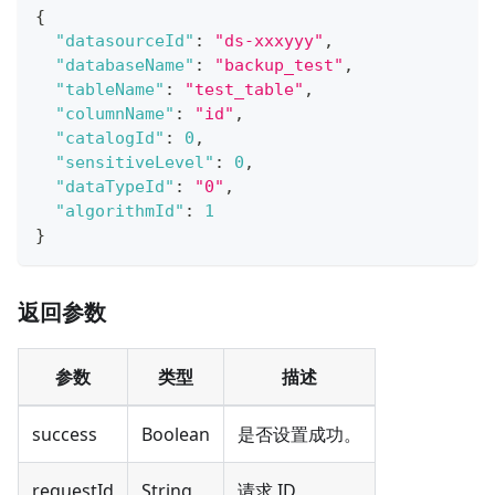
{
"datasourceId"
:
"ds-xxxyyy"
,
"databaseName"
:
"backup_test"
,
"tableName"
:
"test_table"
,
"columnName"
:
"id"
,
"catalogId"
:
0
,
"sensitiveLevel"
:
0
,
"dataTypeId"
:
"0"
,
"algorithmId"
:
1
}
返回参数
参数
类型
描述
success
Boolean
是否设置成功。
requestId
String
请求 ID。