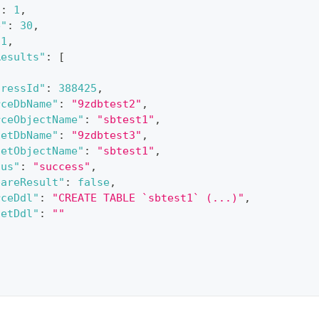
"
:
1
,
e"
:
30
,
1
,
Results"
:
[
gressId"
:
388425
,
rceDbName"
:
"9zdbtest2"
,
rceObjectName"
:
"sbtest1"
,
getDbName"
:
"9zdbtest3"
,
getObjectName"
:
"sbtest1"
,
tus"
:
"success"
,
pareResult"
:
false
,
rceDdl"
:
"CREATE TABLE `sbtest1` (...)"
,
getDdl"
:
""