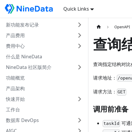
Quick Links
新功能发布记录
OpenAPI
产品费用
查询
费用中心
什么是 NineData
查询指定结构对比任
NineData 社区版简介
功能概览
请求地址：
/open
产品架构
请求方法：
GET
快速开始
调用前准备
工作台
数据库 DevOps
可通
taskId
AIGC