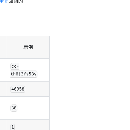
详情
返回的
示例
cc-
th6j3fs58y
46958
30
1