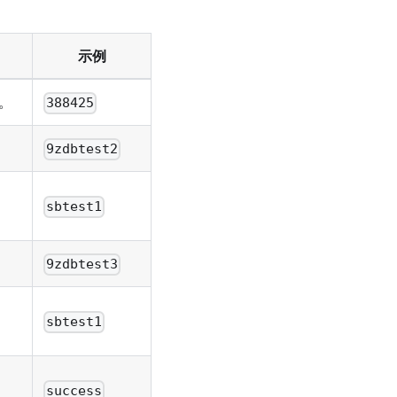
示例
。
388425
9zdbtest2
sbtest1
9zdbtest3
sbtest1
success