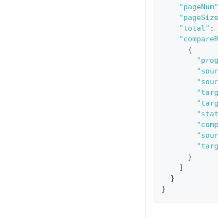
"pageNum
"pageSiz
"total"
:
"compare
{
"pro
"sou
"sou
"tar
"tar
"sta
"com
"sou
"tar
}
]
}
}