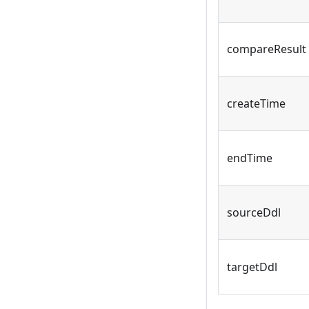
compareResult
createTime
endTime
sourceDdl
targetDdl