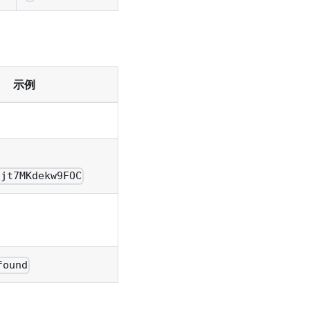
示例
jjt7MKdekw9FOC
found