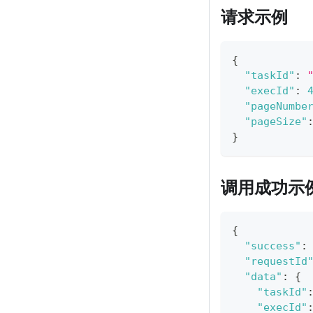
请求示例
{
"taskId"
:
"execId"
:
"pageNumbe
"pageSize"
}
调用成功示
{
"success"
:
"requestId
"data"
:
{
"taskId"
"execId"