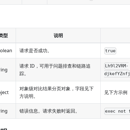
类型
说明
olean
请求是否成功。
true
请求 ID，可用于问题排查和链路追
Lh9l2VRM-
ring
踪。
djkefYZnf
对象级对比结果分页对象，字段见下
ject
见下方示例
方说明。
ring
错误信息。请求失败时返回。
exec not 