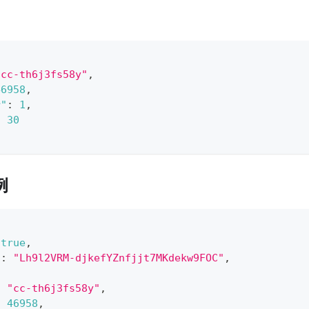
"cc-th6j3fs58y"
,
46958
,
r"
:
1
,
:
30
例
true
,
"
:
"Lh9l2VRM-djkefYZnfjjt7MKdekw9FOC"
,
:
"cc-th6j3fs58y"
,
:
46958
,