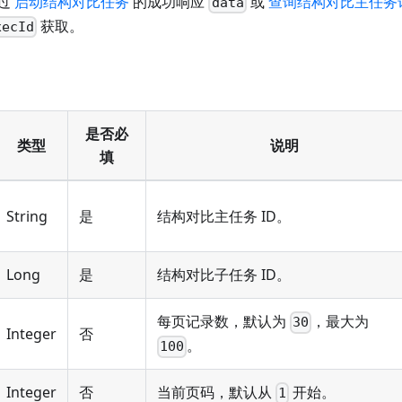
过
启动结构对比任务
的成功响应
或
查询结构对比主任务
data
获取。
xecId
是否必
类型
说明
填
String
是
结构对比主任务 ID。
Long
是
结构对比子任务 ID。
每页记录数，默认为
，最大为
30
Integer
否
。
100
Integer
否
当前页码，默认从
开始。
1