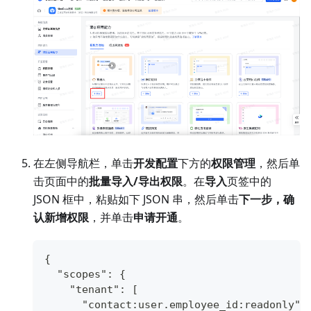
在左侧导航栏，单击
开发配置
下方的
权限管理
，然后单
击页面中的
批量导入/导出权限
。在
导入
页签中的
JSON 框中，粘贴如下 JSON 串，然后单击
下一步，确
认新增权限
，并单击
申请开通
。
{
  "scopes": {
    "tenant": [
      "contact:user.employee_id:readonly",