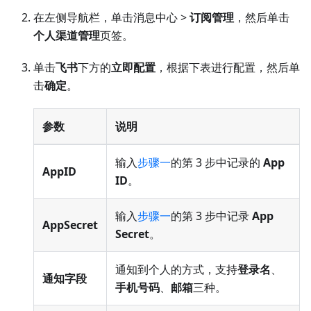
在左侧导航栏，单击消息中心 >
订阅管理
，然后单击
个人渠道管理
页签。
单击
飞书
下方的
立即配置
，根据下表进行配置，然后单
击
确定
。
参数
说明
输入
步骤一
的第 3 步中记录的
App
AppID
ID
。
输入
步骤一
的第 3 步中记录
App
AppSecret
Secret
。
通知到个人的方式，支持
登录名
、
通知字段
手机号码
、
邮箱
三种。