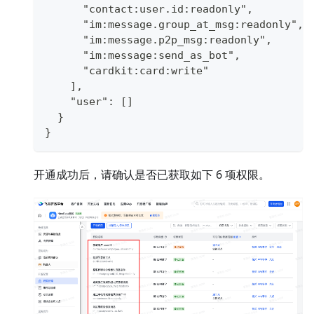
      "contact:user.id:readonly",
      "im:message.group_at_msg:readonly",
      "im:message.p2p_msg:readonly",
      "im:message:send_as_bot",
      "cardkit:card:write"
    ],
    "user": []
  }
}
开通成功后，请确认是否已获取如下 6 项权限。