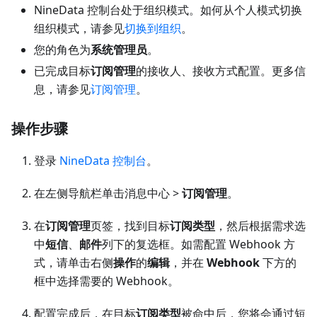
NineData 控制台处于组织模式。如何从个人模式切换
组织模式，请参见
切换到组织
。
您的角色为
系统管理员
。
已完成目标
订阅管理
的接收人、接收方式配置。更多信
息，请参见
订阅管理
。
操作步骤
登录
NineData 控制台
。
在左侧导航栏单击消息中心 >
订阅管理
。
在
订阅管理
页签，找到目标
订阅类型
，然后根据需求选
中
短信
、
邮件
列下的复选框。如需配置 Webhook 方
式，请单击右侧
操作
的
编辑
，并在
Webhook
下方的
框中选择需要的 Webhook。
配置完成后，在目标
订阅类型
被命中后，您将会通过短