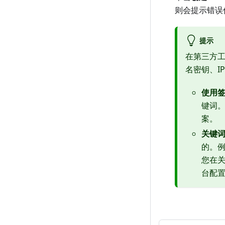
则会提示错误
提示
在第三方工
名密钥、I
使用
键词。
案。
关键
的。例
您在关
台配置