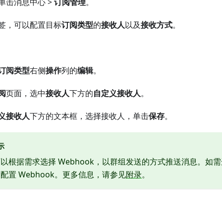
单击消息中心 >
订阅管理
。
签，可以配置目标
订阅类型
的
接收人
以及
接收方式
。
订阅类型
右侧
操作
列的
编辑
。
阅
页面，选中
接收人
下方的
自定义接收人
。
义接收人
下方的文本框，选择接收人，单击
保存
。
示
以根据需求选择 Webhook，以群组发送的方式推送消息。如需选
配置 Webhook。更多信息，请参见
附录
。