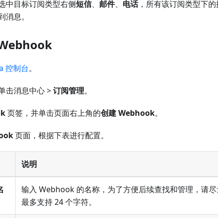
选中目标订阅类型右侧
短信
、
邮件
、
电话
，所有该订阅类型下的
到消息。
ebhook
ta 控制台
。
单击消息中心 >
订阅管理
。
ok
页签，并单击页面右上角的
创建 Webhook
。
ook
页面，根据下表进行配置。
说明
名
输入 Webhook 的名称，为了方便后续查找和管理，请
最多支持 24 个字符。