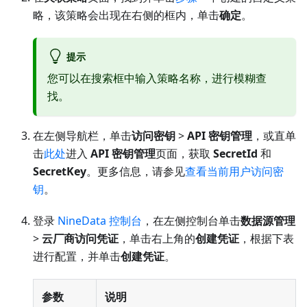
略，该策略会出现在右侧的框内，单击
确定
。
提示
您可以在搜索框中输入策略名称，进行模糊查
找。
在左侧导航栏，单击
访问密钥
>
API 密钥管理
，或直单
击
此处
进入
API 密钥管理
页面，获取
SecretId
和
SecretKey
。更多信息，请参见
查看当前用户访问密
钥
。
登录
NineData 控制台
，在左侧控制台单击
数据源管理
>
云厂商访问凭证
，单击右上角的
创建凭证
，根据下表
进行配置，并单击
创建凭证
。
参数
说明