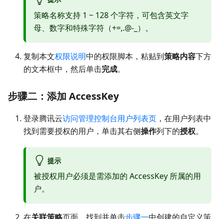
策略名称支持 1 ~ 128 个字符，可包含英文字
母、数字和特殊字符（+=,.@-_）。
复制本文
权限说明
中的权限脚本，粘贴到
策略内容
下方
的文本框中，然后单击
完成
。
步骤二：添加 AccessKey
登录腾讯云
访问管理控制台用户列表页
，在用户列表中
找到需要授权的用户，单击其右侧
操作
列下的
授权
。
提示
被授权用户必须是需添加的 AccessKey 所属的用
户。
在
关联策略
页面，找到并单击
步骤一
中创建的自定义策