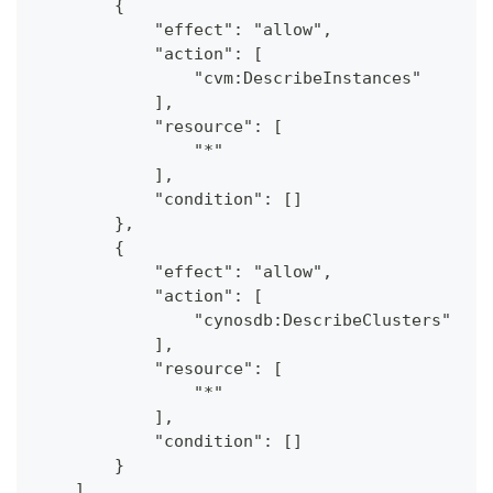
        {
            "effect": "allow",
            "action": [
                "cvm:DescribeInstances"
            ],
            "resource": [
                "*"
            ],
            "condition": []
        },
        {
            "effect": "allow",
            "action": [
                "cynosdb:DescribeClusters"
            ],
            "resource": [
                "*"
            ],
            "condition": []
        }
    ]