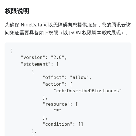
权限说明
为确保 NineData 可以无障碍向您提供服务，您的腾讯云访
问凭证需要具备如下权限（以 JSON 权限脚本形式展现）。
{
    "version": "2.0",
    "statement": [
        {
            "effect": "allow",
            "action": [
                "cdb:DescribeDBInstances"
            ],
            "resource": [
                "*"
            ],
            "condition": []
        },