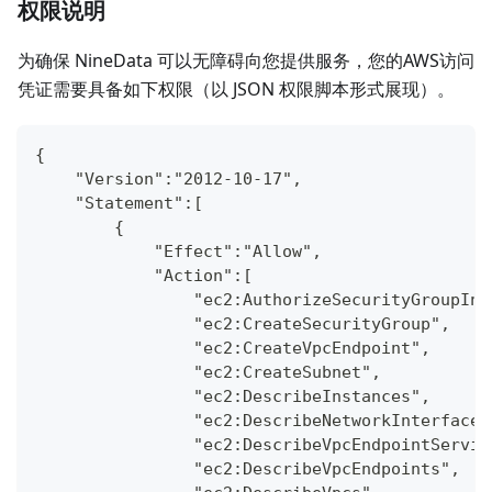
权限说明
为确保 NineData 可以无障碍向您提供服务，您的AWS访问
凭证需要具备如下权限（以 JSON 权限脚本形式展现）。
{
    "Version":"2012-10-17",
    "Statement":[
        {
            "Effect":"Allow",
            "Action":[
                "ec2:AuthorizeSecurityGroupIng
                "ec2:CreateSecurityGroup",
                "ec2:CreateVpcEndpoint",
                "ec2:CreateSubnet",
                "ec2:DescribeInstances",
                "ec2:DescribeNetworkInterfaces
                "ec2:DescribeVpcEndpointServic
                "ec2:DescribeVpcEndpoints",