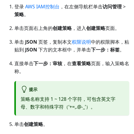
登录
AWS IAM控制台
，在左侧导航栏单击
访问管理
>
策略
。
单击页面右上角的
创建策略
，进入
创建策略
页面。
单击
JSON
页签，复制本文
权限说明
中的权限脚本，粘
贴到
JSON
下方的文本框中，并单击
下一步：标签
。
直接单击
下一步：审核
，在
查看策略
页面，输入策略名
称。
提示
策略名称支持 1 ~ 128 个字符，可包含英文字
母、数字和特殊字符（‘+=,.@-_’）。
单击
创建策略
。