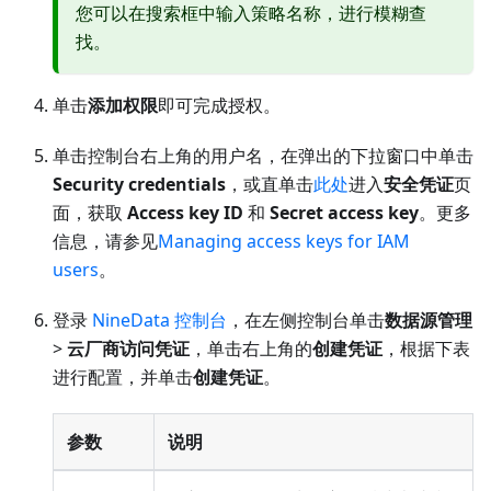
您可以在搜索框中输入策略名称，进行模糊查
找。
单击
添加权限
即可完成授权。
单击控制台右上角的用户名，在弹出的下拉窗口中单击
Security credentials
，或直单击
此处
进入
安全凭证
页
面，获取
Access key ID
和
Secret access key
。更多
信息，请参见
Managing access keys for IAM
users
。
登录
NineData 控制台
，在左侧控制台单击
数据源管理
>
云厂商访问凭证
，单击右上角的
创建凭证
，根据下表
进行配置，并单击
创建凭证
。
参数
说明