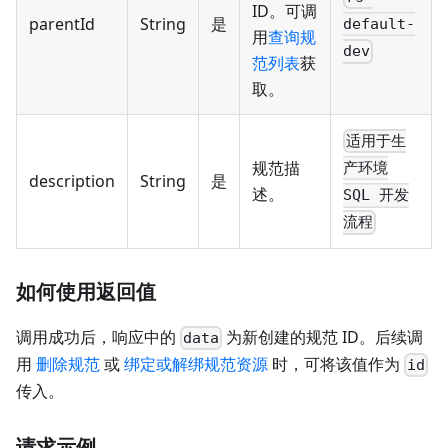
ID。可调
parentId
String
是
default-
用
查询规
dev
范列表
获
取。
适用于生
规范描
产环境
description
String
是
述。
SQL 开发
流程
如何使用返回值
调用成功后，响应中的
为新创建的规范 ID。后续调
data
用
删除规范
或
绑定或解绑规范资源
时，可将该值作为
id
传入。
请求示例