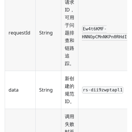
请求
ID，
可用
于问
Ew4t6KMF-
requestId
String
题排
HNNOpCMnNKPn0RHdIO
查和
链路
追
踪。
新创
建的
data
String
rs-dii9zwptapl1
规范
ID。
调用
失败
时返