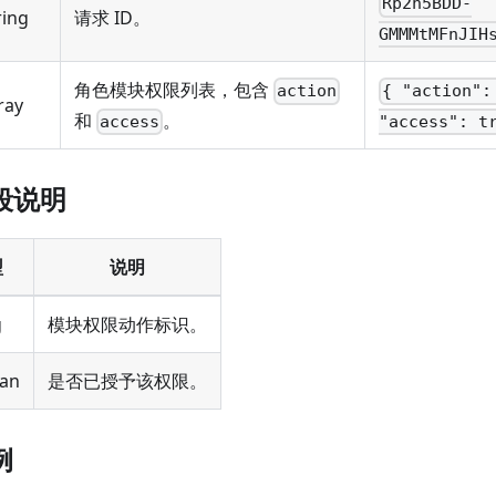
Rp2h5BDD-
ring
请求 ID。
GMMMtMFnJIH
角色模块权限列表，包含
action
{ "action":
ray
和
。
access
"access": t
段说明
型
说明
g
模块权限动作标识。
ean
是否已授予该权限。
例