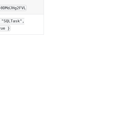
s0DMdJHg2FVL
 "SQLTask",
rue }