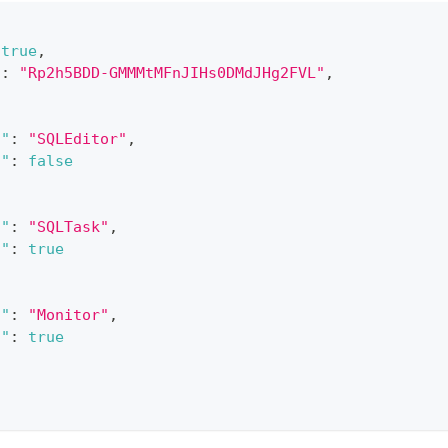
true
,
"
:
"Rp2h5BDD-GMMMtMFnJIHs0DMdJHg2FVL"
,
n"
:
"SQLEditor"
,
s"
:
false
n"
:
"SQLTask"
,
s"
:
true
n"
:
"Monitor"
,
s"
:
true