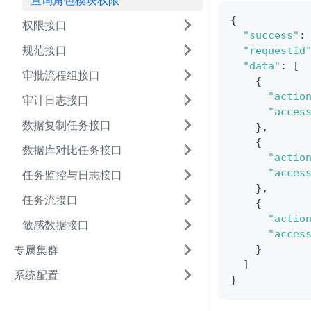
查询角色模块权限
{
权限接口
"success"
:
规范接口
"requestId
"data"
:
[
审批流程组接口
{
"actio
审计日志接口
"acces
数据复制任务接口
}
,
{
数据库对比任务接口
"actio
"acces
任务监控与日志接口
}
,
任务流接口
{
"actio
敏感数据接口
"acces
专属集群
}
]
系统配置
}