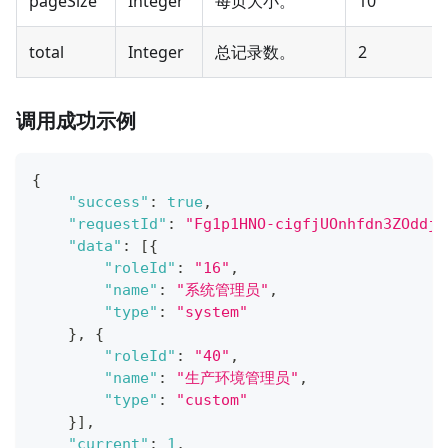
pageSize
Integer
每页大小。
10
total
Integer
总记录数。
2
调用成功示例
{
"success"
:
true
,
"requestId"
:
"Fg1p1HNO-cigfjUOnhfdn3ZOddjy
"data"
:
[
{
"roleId"
:
"16"
,
"name"
:
"系统管理员"
,
"type"
:
"system"
}
,
{
"roleId"
:
"40"
,
"name"
:
"生产环境管理员"
,
"type"
:
"custom"
}
]
,
"current"
:
1
,