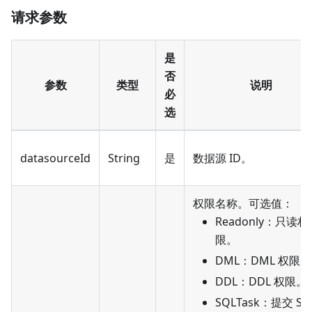
请求参数
是
否
参数
类型
说明
必
选
datasourceId
String
是
数据源 ID。
权限名称。可选值：
Readonly：只读权
限。
DML：DML 权限。
DDL：DDL 权限。
SQLTask：提交 SQ