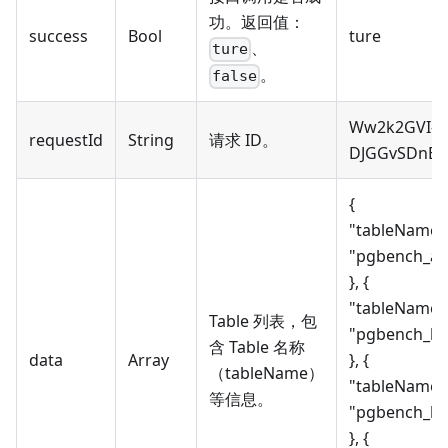
功。返回值：
success
Bool
ture
、
ture
。
false
Ww2k2GVI-
requestId
String
请求 ID。
DJGGvSDnEJ
{
"tableName"
"pgbench_ac
}, {
"tableName"
Table 列表，包
"pgbench_br
含 Table 名称
data
Array
}, {
（tableName）
"tableName"
等信息。
"pgbench_hi
}, {