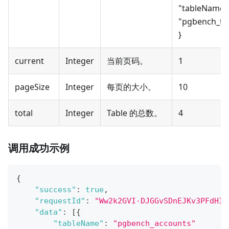
"tableName"
"pgbench_tel
}
current
Integer
当前页码。
1
pageSize
Integer
每页的大小。
10
total
Integer
Table 的总数。
4
调用成功示例
{
"success"
:
true
,
"requestId"
:
"Ww2k2GVI-DJGGvSDnEJKv3PFdHIp
"data"
:
[
{
"tableName"
:
"pgbench_accounts"