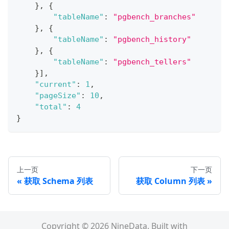
}
,
{
"tableName"
:
"pgbench_branches"
}
,
{
"tableName"
:
"pgbench_history"
}
,
{
"tableName"
:
"pgbench_tellers"
}
]
,
"current"
:
1
,
"pageSize"
:
10
,
"total"
:
4
}
上一页
下一页
获取 Schema 列表
获取 Column 列表
Copyright © 2026 NineData. Built with