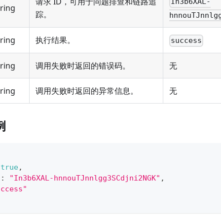
请求 ID，可用于问题排查和链路追
In3b6XAL-
tring
踪。
hnnouTJnnlg
tring
执行结果。
success
tring
调用失败时返回的错误码。
无
tring
调用失败时返回的异常信息。
无
例
true
,
"
:
"In3b6XAL-hnnouTJnnlgg3SCdjni2NGK"
,
uccess"