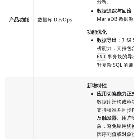
分析。
数据追踪与回滚
：
MariaDB 数据源。
产品功能
数据库 DevOps
功能优化
数据导出
：升级 S
析能力，支持包含
事务块的导出
END
升复杂 SQL 的兼
新增特性
应用切换能力正式
数据库迁移或容灾
支持校准并同步
序
及
触发器、用户
等
象，避免应用切换
因序列值或对象状