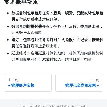
常见账单场景
数据复制
包年包月
任务：
新购
、
续费
、
变配
或
转包年包
月
支付成功后生成对应账单。
数据复制
按量付费
任务：任务运行后按计费周期出账，
并从账户余额扣款。
退订
：
包年包月
任务退订时生成
退款
相关记录；
按量付
费
任务退订后停止后续出账。
延迟结算：启用延迟结算的组织，结算周期内数据复制
订单和账单可处于
未支付
状态，结算日统一扣款。
上一页
下一页
管理账户余额
管理代金券和发票
Copyright © 2026 NineData. Built with