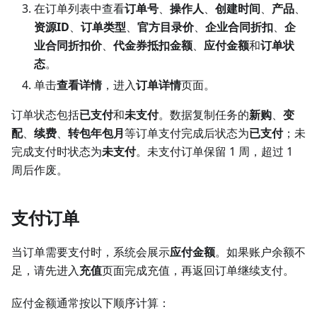
在订单列表中查看
订单号
、
操作人
、
创建时间
、
产品
、
资源ID
、
订单类型
、
官方目录价
、
企业合同折扣
、
企
业合同折扣价
、
代金券抵扣金额
、
应付金额
和
订单状
态
。
单击
查看详情
，进入
订单详情
页面。
订单状态包括
已支付
和
未支付
。数据复制任务的
新购
、
变
配
、
续费
、
转包年包月
等订单支付完成后状态为
已支付
；未
完成支付时状态为
未支付
。未支付订单保留 1 周，超过 1
周后作废。
支付订单
当订单需要支付时，系统会展示
应付金额
。如果账户余额不
足，请先进入
充值
页面完成充值，再返回订单继续支付。
应付金额通常按以下顺序计算：