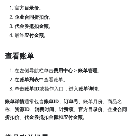
官方目录价
。
企业合同折扣价
。
代金券抵扣金额
。
最终
应付金额
。
查看账单
在左侧导航栏单击
费用中心
>
账单管理
。
在
账单列表
中查看账单。
单击
账单ID
或操作入口，进入
账单详情
。
账单详情
通常包含
账单ID
、
订单号
、账单月份、商品名
称、
资源ID
、
消费时间
、
计费项
、
官方目录价
、
企业合同
折扣价
、
代金券抵扣金额
和
应付金额
。