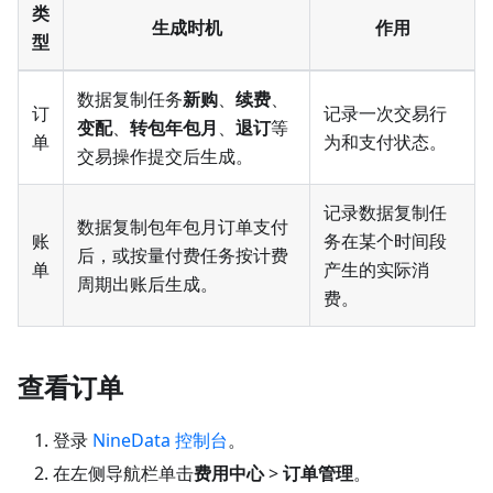
类
生成时机
作用
型
数据复制任务
新购
、
续费
、
订
记录一次交易行
变配
、
转包年包月
、
退订
等
单
为和支付状态。
交易操作提交后生成。
记录数据复制任
数据复制包年包月订单支付
账
务在某个时间段
后，或按量付费任务按计费
单
产生的实际消
周期出账后生成。
费。
查看订单
登录
NineData 控制台
。
在左侧导航栏单击
费用中心
>
订单管理
。