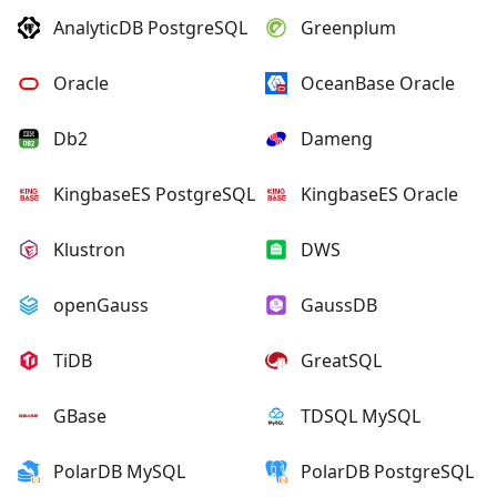
AnalyticDB PostgreSQL
Greenplum
Oracle
OceanBase Oracle
Db2
Dameng
KingbaseES PostgreSQL
KingbaseES Oracle
Klustron
DWS
openGauss
GaussDB
TiDB
GreatSQL
GBase
TDSQL MySQL
PolarDB MySQL
PolarDB PostgreSQL