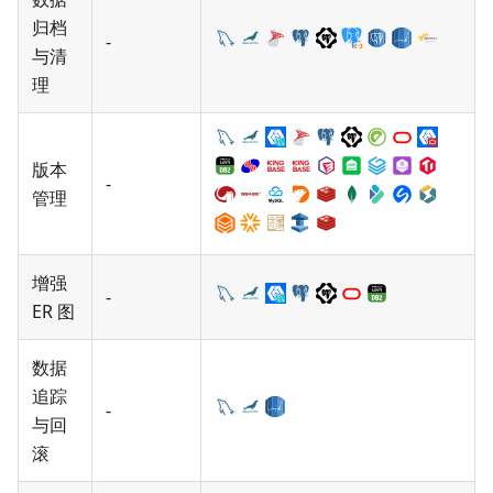
归档
-
与清
理
版本
-
管理
增强
-
ER 图
数据
追踪
-
与回
滚