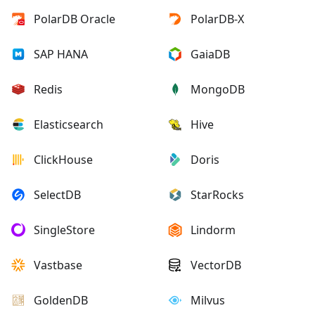
PolarDB Oracle
PolarDB-X
SAP HANA
GaiaDB
Redis
MongoDB
Elasticsearch
Hive
ClickHouse
Doris
SelectDB
StarRocks
SingleStore
Lindorm
Vastbase
VectorDB
GoldenDB
Milvus