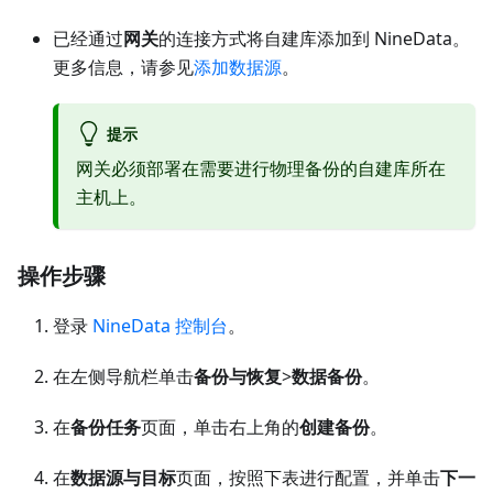
已经通过
网关
的连接方式将自建库添加到 NineData。
更多信息，请参见
添加数据源
。
提示
网关必须部署在需要进行物理备份的自建库所在
主机上。
操作步骤
登录
NineData 控制台
。
在左侧导航栏单击
备份与恢复
>
数据备份
。
在
备份任务
页面，单击右上角的
创建备份
。
在
数据源与目标
页面，按照下表进行配置，并单击
下一