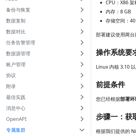
CPU：X86 架
备份与恢复
内存：8 GB
数据复制
存储空间：40 
数据对比
部署建议使用两台
任务告警管理
操作系统要
数据源管理
账户管理
Linux 内核 3.1
协议
前提条件
附录
最佳实践
您已经根据
部署环
消息中心
步骤一：获取
OpenAPI
专属集群
根据我们提供的 N