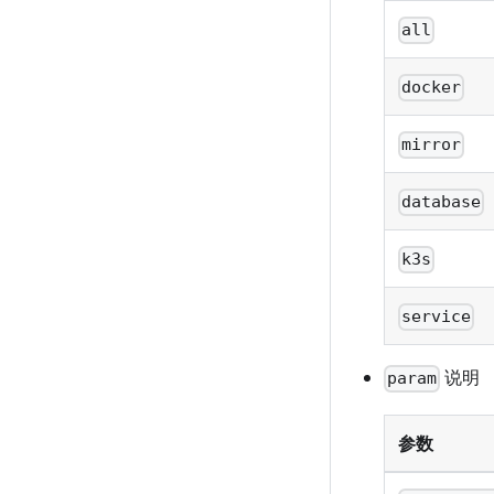
all
docker
mirror
database
k3s
service
说明
param
参数