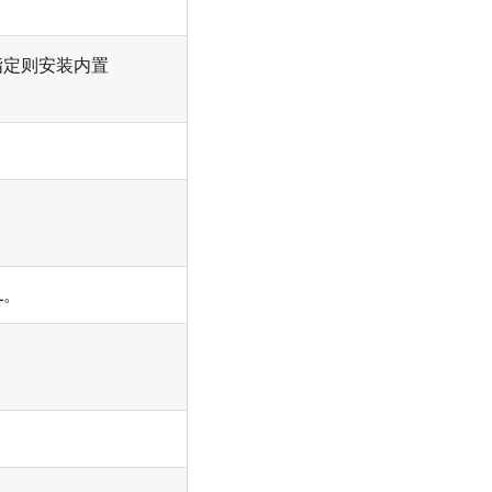
指定则安装内置
L。