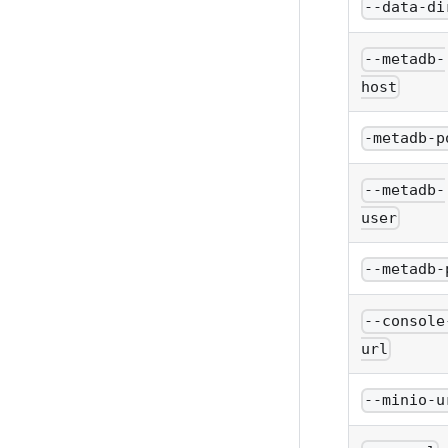
--data-di
--metadb-
host
-metadb-p
--metadb-
user
--metadb-
--console
url
--minio-u