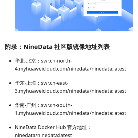
附录：NineData 社区版镜像地址列表
华北-北京：swr.cn-north-
4.myhuaweicloud.com/ninedata/ninedata:latest
华东-上海：swr.cn-east-
3.myhuaweicloud.com/ninedata/ninedata:latest
华南-广州：swr.cn-south-
1.myhuaweicloud.com/ninedata/ninedata:latest
NineData Docker Hub 官方地址：
ninedata/ninedata:latest