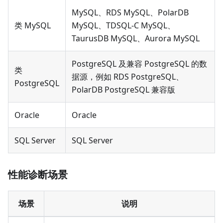
MySQL、RDS MySQL、PolarDB
类 MySQL
MySQL、TDSQL-C MySQL、
TaurusDB MySQL、Aurora MySQL
PostgreSQL 及兼容 PostgreSQL 的数
类
据源，例如 RDS PostgreSQL、
PostgreSQL
PolarDB PostgreSQL 兼容版
Oracle
Oracle
SQL Server
SQL Server
性能诊断场景
场景
说明